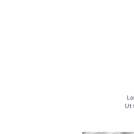
Lo
Ut 