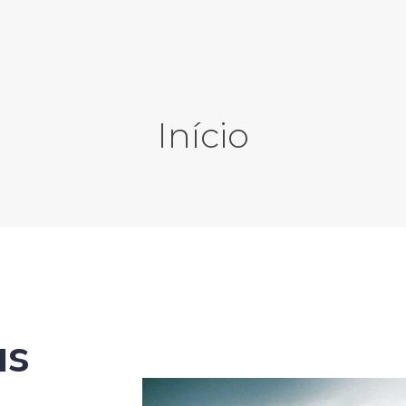
Início
us