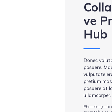
Coll
ve Pr
Hub
Donec volutp
posuere. Mau
vulputate era
pretium mas
posuere at l
ullamcorper.
Phasellus justo r