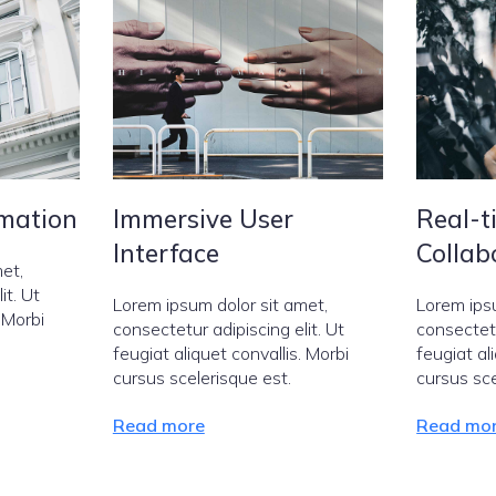
omation
Immersive User
Real-t
Interface
Collab
et,
it. Ut
Lorem ipsum dolor sit amet,
Lorem ips
. Morbi
consectetur adipiscing elit. Ut
consectetu
feugiat aliquet convallis. Morbi
feugiat al
cursus scelerisque est.
cursus sce
Read more
Read mo