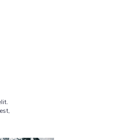
it.
est,