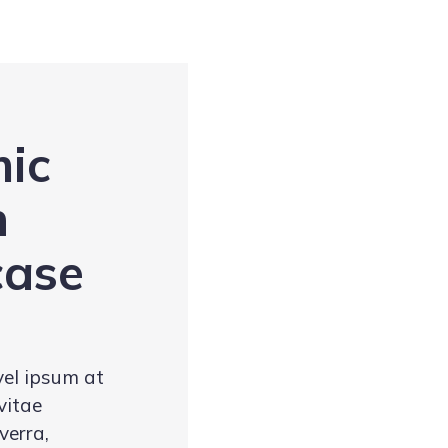
ic
n
ase
vel ipsum at
vitae
verra,