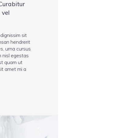
Curabitur
 vel
 dignissim sit
msan hendrerit
es, urna cursus
m nisl egestas
est quam ut
sit amet mi a