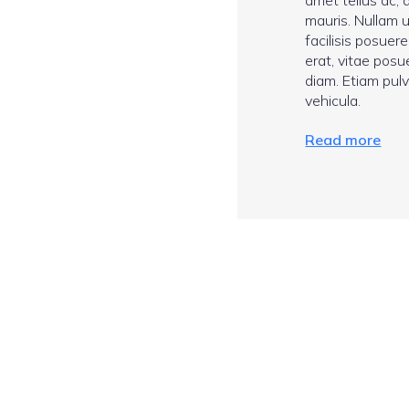
amet tellus ac,
mauris. Nullam u
facilisis posuer
erat, vitae pos
diam. Etiam pulv
vehicula.
Read more