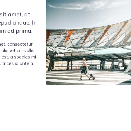
sit amet, at
repudiandae. In
vim ad prima.
met, consectetur
 aliquet convallis.
 est, a sodales mi
ultrices id ante a
.