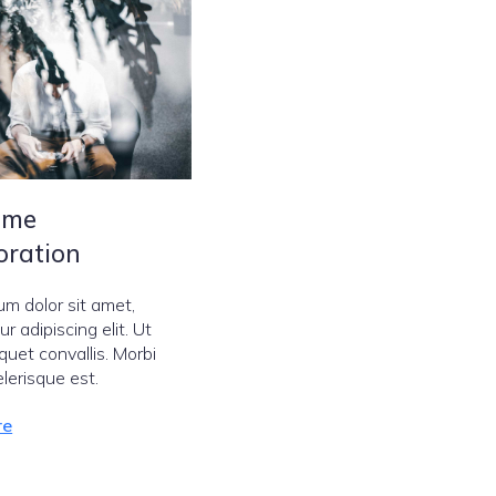
ime
oration
um dolor sit amet,
r adipiscing elit. Ut
iquet convallis. Morbi
lerisque est.
re