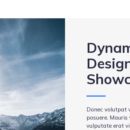
Dynam
Desig
Showc
Donec volutpat 
posuere. Mauris 
vulputate erat vi