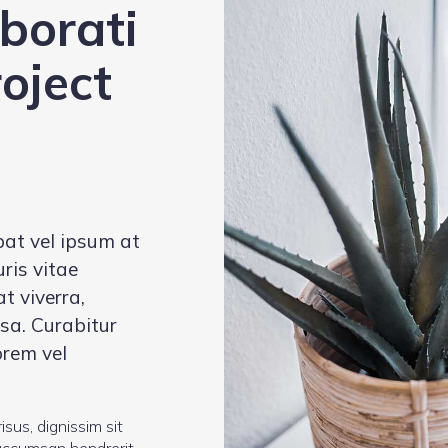
aborati
oject
at vel ipsum at
ris vitae
t viverra,
sa. Curabitur
orem vel
isus, dignissim sit