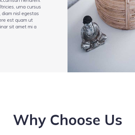
 accumsan hendrerit
ltricies, urna cursus
e, diam nisl egestas
uere est quam ut
inar sit amet mi a
Why Choose Us