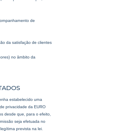
 Acompanhamento de
ção da satisfação de clientes
dores) no âmbito da
ATADOS
enha estabelecido uma
o de privacidade da EURO
desde que, para o efeito,
smissão seja efetuada no
gítima prevista na lei.