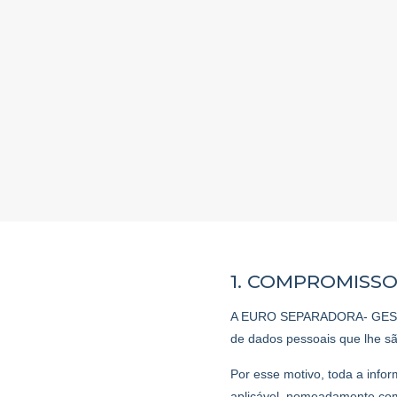
1. COMPROMISS
A EURO SEPARADORA- GESTÃ
de dados pessoais que lhe sã
Por esse motivo, toda a info
aplicável, nomeadamente co