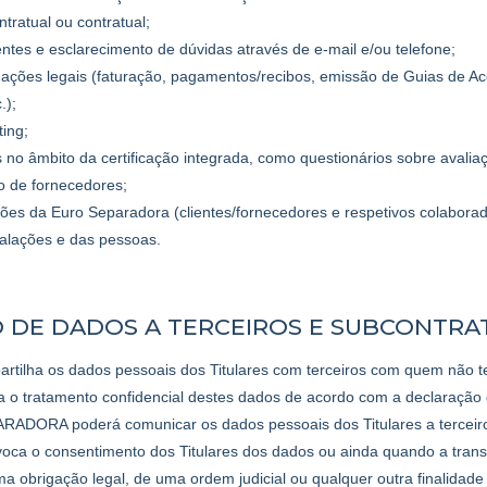
tratual ou contratual;
tes e esclarecimento de dúvidas através de e-mail e/ou telefone;
gações legais (faturação, pagamentos/recibos, emissão de Guias de
.);
ting;
os no âmbito da certificação integrada, como questionários sobre avalia
ão de fornecedores;
ações da Euro Separadora (clientes/fornecedores e respetivos colabora
talações e das pessoas.
O DE DADOS A TERCEIROS E SUBCONTR
ilha os dados pessoais dos Titulares com terceiros com quem não t
ja o tratamento confidencial destes dados de acordo com a declaraçã
ORA poderá comunicar os dados pessoais dos Titulares a terceiros 
voca o consentimento dos Titulares dos dados ou ainda quando a tran
obrigação legal, de uma ordem judicial ou qualquer outra finalidade le