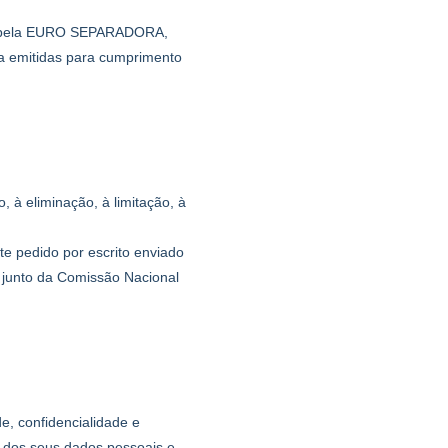
das pela EURO SEPARADORA,
ta emitidas para cumprimento
 à eliminação, à limitação, à
nte pedido por escrito enviado
junto da Comissão Nacional
, confidencialidade e
 dos seus dados pessoais e