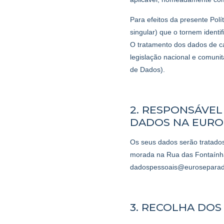
Para efeitos da presente Pol
singular) que o tornem identif
O tratamento dos dados de c
legislação nacional e comun
de Dados).
2. RESPONSÁVE
DADOS NA EURO
Os seus dados serão tratad
morada na Rua das Fontaínhas
dadospessoais@euroseparad
3. RECOLHA DOS