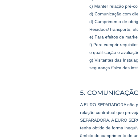
c) Manter relação pré-con
d) Comunicação com clien
d) Cumprimento de obri
Resíduos/Transporte, etc
e) Para efeitos de marke
f) Para cumprir requisit
e qualificação e avaliaç
g) Visitantes das Instal
segurança física das ins
5. COMUNICAÇÃ
A EURO SEPARADORA não part
relação contratual que preve
SEPARADORA. A EURO SEPARAD
tenha obtido de forma inequí
âmbito do cumprimento de uma 