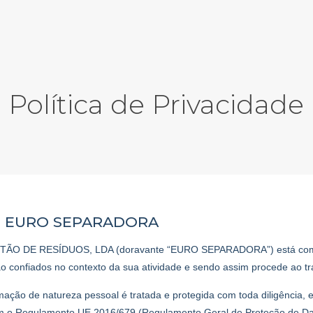
Política de Privacidade
O EURO SEPARADORA
O DE RESÍDUOS, LDA (doravante “EURO SEPARADORA”) está comp
o confiados no contexto da sua atividade e sendo assim procede ao t
rmação de natureza pessoal é tratada e protegida com toda diligência,
m o Regulamento UE 2016/679 (Regulamento Geral de Proteção de Da