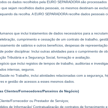
. Todos os dados recolhidos pela EURO SEPARADORA são processados pa
re que sejam recolhidos dados pessoais, os mesmos destinam-se exclu
 aquando da recolha. A EURO SEPARADORA recolhe dados pessoais com
umanos que inclui tratamentos de dados necessários para a recrutam
 celebração, cumprimento e cessação de um contrato de trabalho, gest
cessamento de salários e outros benefícios, despesas de representaç
 de poder disciplinar. Inclui outras atividades para o cumprimento de o
ção Tributária e a Segurança Social, formação e avaliação.
egócio que inclui registos de tempos de trabalho, auditorias e investig
ados internas, seguros.
Saúde no Trabalho, inclui atividades relacionadas com a segurança, hi
ores e gestão de acessos a esses mesmos dados.
as Clientes/Fornecedores/Parceiros de Negócio)
Cliente/Fornecedor ou Prestador de Serviços;
idos de Informação/ Contratualização de contratos de fornecimento e 