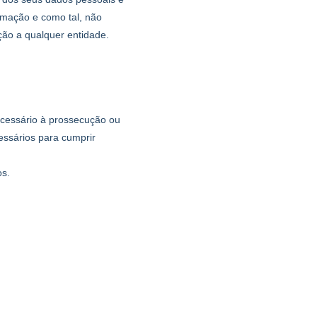
rmação e como tal, não
ção a qualquer entidade.
cessário à prossecução ou
essários para cumprir
os.