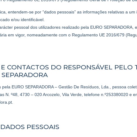
ítica, entendem-se por “dados pessoais” as informações relativas a um
icado e/ou identificável.
arácter pessoal dos utilizadores realizado pela EURO SEPARADORA, 
itária em vigor, nomeadamente com o Regulamento UE 2016/679 (Reg
L E CONTACTOS DO RESPONSÁVEL PELO
 SEPARADORA
os pela EURO SEPARADORA – Gestão De Resíduos, Lda., pessoa colet
 N. º48, 4730 – 020 Arcozelo, Vila Verde, telefone n.º253380020 e en
ora.pt.
 DADOS PESSOAIS