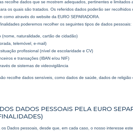
ecolhe dados que se mostrem adequados, pertinentes e limitados a
para os quais são tratados. Os referidos dados poderão ser recolhidos 
 bem como através do website da EURO SEPARADORA.
finalidades poderemos recolher os seguintes tipos de dados pessoais:
o (nome, naturalidade, cartão de cidadão)
rada, telemóvel, e-mail)
situação profissional (nível de escolaridade e CV)
nceiros e transações (IBAN e/ou NIF)
ravés de sistemas de videovigilância
recolhe dados sensíveis, como dados de saúde, dados de religião o
 DOS DADOS PESSOAIS PELA EURO SEP
FINALIDADES)
s Dados pessoais, desde que, em cada caso, o nosso interesse estej