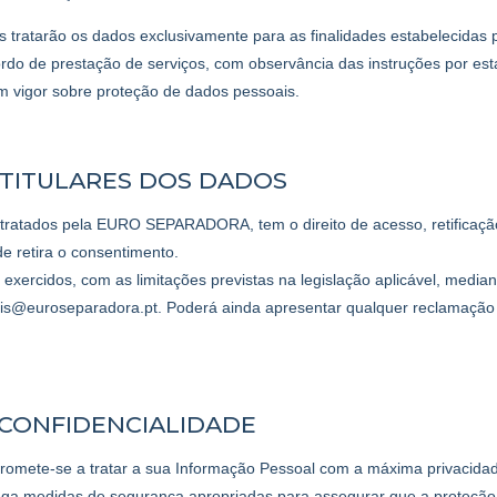
os tratarão os dados exclusivamente para as finalidades estabeleci
rdo de prestação de serviços, com observância das instruções por es
m vigor sobre proteção de dados pessoais.
S TITULARES DOS DADOS
 tratados pela EURO SEPARADORA, tem o direito de acesso, retificação,
de retira o consentimento.
 exercidos, com as limitações previstas na legislação aplicável, media
s@euroseparadora.pt. Poderá ainda apresentar qualquer reclamação 
 CONFIDENCIALIDADE
te-se a tratar a sua Informação Pessoal com a máxima privacidade
a medidas de segurança apropriadas para assegurar que a proteção