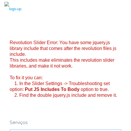
Serviços
Gestão Global de Resíduos Industriais, Perigosos e Não
Perigosos
Compra e Venda
Matérias Primas Secundárias
Revolution Slider Error: You have some jquery.js
library include that comes after the revolution files js
Transporte Resíduos
include.
This includes make eliminates the revolution slider
Centro Receção Resíduos e Equipamentos
libraries, and make it not work.
Elétricos/Eletrónicos
To fix it you can:
Apoio Técnico Ambiental
1. In the Slider Settings -> Troubleshooting set
option:
Put JS Includes To Body
option to true.
Gestão de Resíduos da Construção e Demolição
2. Find the double jquery.js include and remove it.
Limpezas Industriais
Biomassa Florestal
Serviços
Desperdícios de Madeiras