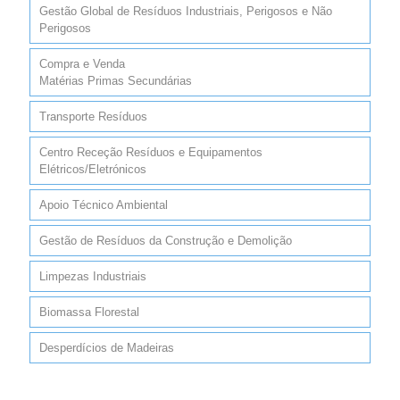
Gestão Global de Resíduos Industriais, Perigosos e Não
Perigosos
Compra e Venda
Revolution Slider Error: You have some jquery.js
Matérias Primas Secundárias
library include that comes after the revolution files js
include.
Transporte Resíduos
This includes make eliminates the revolution slider
libraries, and make it not work.
Centro Receção Resíduos e Equipamentos
Elétricos/Eletrónicos
To fix it you can:
Apoio Técnico Ambiental
1. In the Slider Settings -> Troubleshooting set
option:
Put JS Includes To Body
option to true.
Gestão de Resíduos da Construção e Demolição
2. Find the double jquery.js include and remove it.
Limpezas Industriais
Biomassa Florestal
Desperdícios de Madeiras